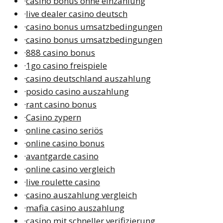
·
casino bonus ohne einzahlung
·
live dealer casino deutsch
·
casino bonus umsatzbedingungen
·
casino bonus umsatzbedingungen
·
888 casino bonus
·
1go casino freispiele
·
casino deutschland auszahlung
·
posido casino auszahlung
·
rant casino bonus
·
Casino zypern
·
online casino seriös
·
online casino bonus
·
avantgarde casino
·
online casino vergleich
·
live roulette casino
·
casino auszahlung vergleich
·
mafia casino auszahlung
·
casino mit schneller verifizierung