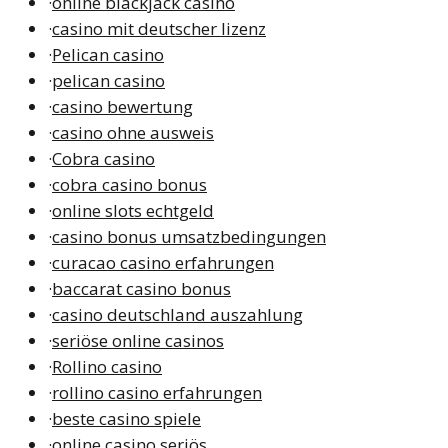
·
online blackjack casino
·
casino mit deutscher lizenz
·
Pelican casino
·
pelican casino
·
casino bewertung
·
casino ohne ausweis
·
Cobra casino
·
cobra casino bonus
·
online slots echtgeld
·
casino bonus umsatzbedingungen
·
curacao casino erfahrungen
·
baccarat casino bonus
·
casino deutschland auszahlung
·
seriöse online casinos
·
Rollino casino
·
rollino casino erfahrungen
·
beste casino spiele
·
online casino seriös