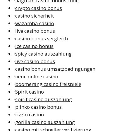
·
flagman casino bonus code
·
crypto casino bonus
·
casino sicherheit
·
wazamba casino
·
live casino bonus
·
casino bonus vergleich
·
ice casino bonus
·
spicy casino auszahlung
·
live casino bonus
·
casino bonus umsatzbedingungen
·
neue online casino
·
boomerang casino freispiele
·
Spirit casino
·
spirit casino auszahlung
·
plinko casino bonus
·
rizzio casino
·
gorilla casino auszahlung
·
casino mit schneller verifizierung